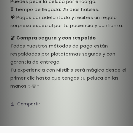
Puedes pedir la peluca por encargo.
⏳ Tiempo de llegada: 25 días hábiles.
💝 Pagas por adelantado y recibes un regalo
sorpresa especial por tu paciencia y confianza.
🔐
Compra segura y con respaldo
Todos nuestros métodos de pago están
respaldados por plataformas seguras y con
garantía de entrega.
Tu experiencia con Mistik’s será mágica desde el
primer clic hasta que tengas tu peluca en las
manos ✨🧚♀️
Compartir