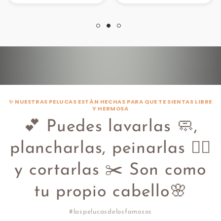
✨ NUESTRAS PELUCAS ESTÁN HECHAS PARA QUE TE SIENTAS LIBRE
Y HERMOSA
💕 Puedes lavarlas 🧼,
plancharlas, peinarlas 💇‍♀️
y cortarlas ✂️ Son como
tu propio cabello🌸
#laspelucasdelosfamosos