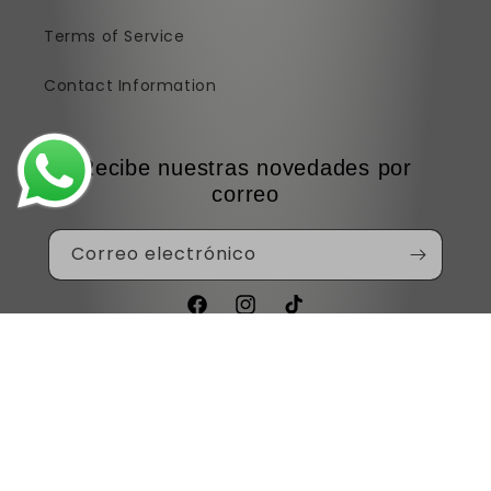
Terms of Service
Contact Information
Recibe nuestras novedades por
correo
Correo electrónico
Facebook
Instagram
TikTok
Formas
de
© 2026,
Mistik's
Tecnología de Shopify
pago