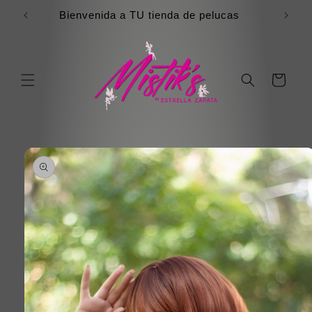
Ir
directamente
Bienvenida a TU tienda de pelucas
al contenido
Carrito
Ir
directamente
a la
información
del producto