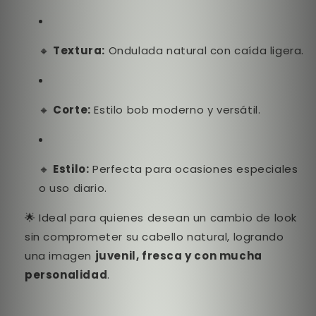
🔸
Textura:
Ondulada natural con caída ligera.
🔸
Corte:
Estilo bob moderno y versátil.
🔸
Estilo:
Perfecta para ocasiones especiales
o uso diario.
🌟 Ideal para quienes desean un cambio de look
sin comprometer su cabello natural, logrando
una imagen
juvenil, fresca y con mucha
personalidad
.