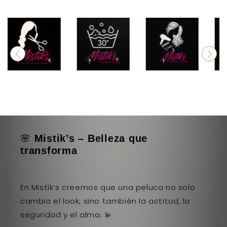
🌸
Mistik’s – Belleza que
transforma
En Mistik’s creemos que una peluca no solo
cambia el look, sino también la actitud, la
seguridad y el alma. 💫