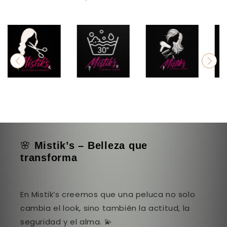
🌸
Mistik’s – Belleza que
transforma
En Mistik’s creemos que una peluca no solo
cambia el look, sino también la actitud, la
seguridad y el alma. 💫