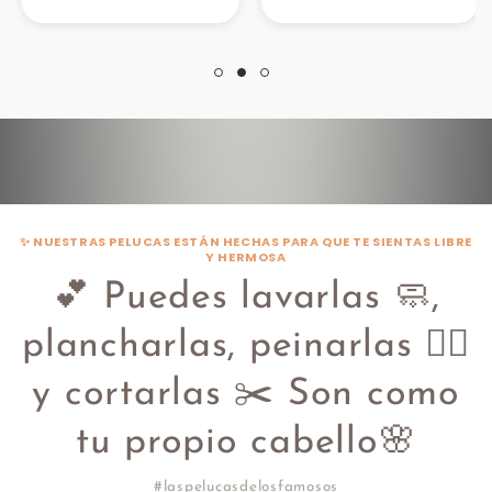
✨ NUESTRAS PELUCAS ESTÁN HECHAS PARA QUE TE SIENTAS LIBRE
Y HERMOSA
💕 Puedes lavarlas 🧼,
plancharlas, peinarlas 💇‍♀️
y cortarlas ✂️ Son como
tu propio cabello🌸
#laspelucasdelosfamosos