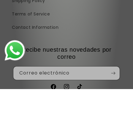
Shipping Policy
Terms of Service
Contact Information
Recibe nuestras novedades por
correo
Correo electrónico
Facebook
Instagram
TikTok
Formas
de
© 2026,
Mistik's
Tecnología de Shopify
pago