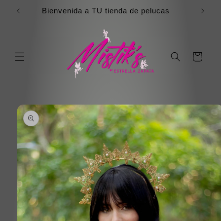
Ir
directamente
Bienvenida a TU tienda de pelucas
al contenido
Carrito
Ir
directamente
a la
información
del producto