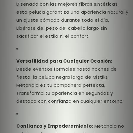
Diseñada con las mejores fibras sintéticas,
esta peluca garantiza una apariencia natural y
un ajuste cómodo durante todo el día.
Libérate del peso del cabello largo sin
sacrificar el estilo ni el confort.
Versatilidad para Cualquier Ocasión
:
Desde eventos formales hasta noches de
fiesta, la peluca negra larga de Mistiks
Metanoia es tu compañera perfecta.
Transforma tu apariencia en segundos y
destaca con confianza en cualquier entorno.
Confianza y Empoderamiento
: Metanoia no