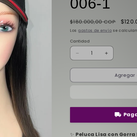
006-1
Precio
Preci
$120
$180.000,00 COP
habitual
de
Los
gastos de envío
se calculan
ofert
Cantidad
Reducir
Aumentar
cantidad
cantidad
para
para
Agregar 
PELUCA
PELUCA
LISA
LISA
CON
CON
GORRA
GORRA
MZ-
MZ-
006-
006-
1
1
Paga
✨
Peluca Lisa con Gorra 