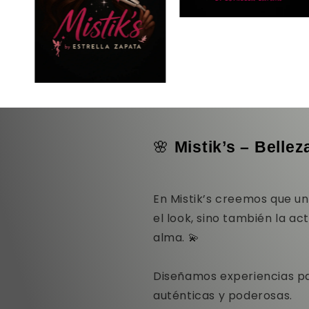
🌸
Mistik’s – Belle
En Mistik’s creemos que u
el look, sino también la act
alma. 💫
Diseñamos experiencias pa
auténticas y poderosas.