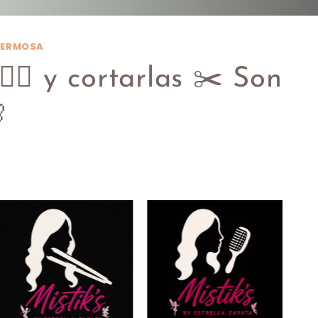
 HERMOSA
‍♀️ y cortarlas ✂️ Son
