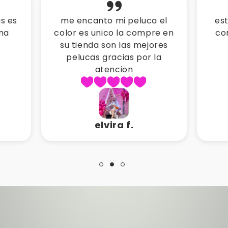
 el
esta peluca es muy real y
mi
re en
convina con todo gracias
pe
res
mistiks
a
la
karla o.