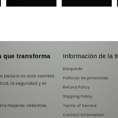
za que transforma
Información de la t
Búsqueda
na peluca no solo cambia
Políticas de privacidad
itud, la seguridad y el
Refund Policy
Shipping Policy
ra mujeres valientes,
Terms of Service
Contact Information