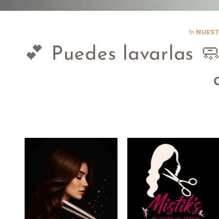
✨ NUEST
💕 Puedes lavarlas 🧼,