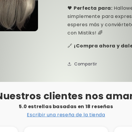
🖤
Perfecta para:
Hallowe
simplemente para expresar
esperes más y conviértet
con Mistiks! 🌈
o
dia
🔗
¡Compra ahora y dale 
Compartir
Nuestros clientes nos ama
5.0 estrellas basadas en
18
reseñas
Escribir una reseña de la tienda