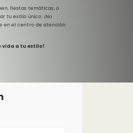
en, fiestas temáticas, o
 tu estilo único. ¡No
e en el centro de atención
vida a tu estilo!
n