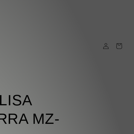
Iniciar
Carrito
sesión
LISA
RRA MZ-