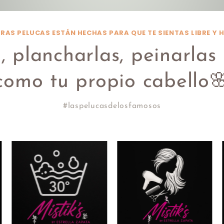
RAS PELUCAS ESTÁN HECHAS PARA QUE TE SIENTAS LIBRE Y
 plancharlas, peinarlas 
como tu propio cabello
#laspelucasdelosfamosos