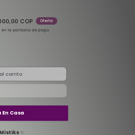
o
.000,00 COP
Oferta
 en la pantalla de pago.
a
al carrito
 En Casa
Mistiks
✨