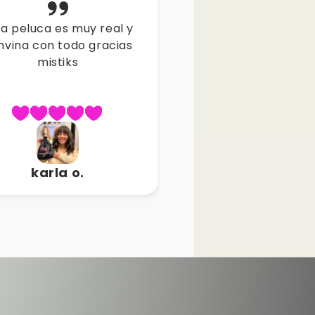
stiks me encanta una
wooo es idéntica a la
luca super real hasta
me gusto mucho d
hora nadie lo nota me
buena calidad
preguntan donde me
organize el cabello
carolina b.
luisa y.