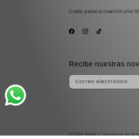
Cada peluca cuenta una his
Facebook
Instagram
TikTok
Recibe nuestras no
Correo electrónico
© 2026,
Mistik's
Tecnología de Shop