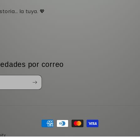
toria… la tuya. 💖
vedades por correo
Formas
de
ify