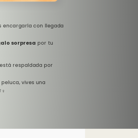
s encargarla con llegada
galo sorpresa
por tu
 está respaldada por
 peluca, vives una
♀️