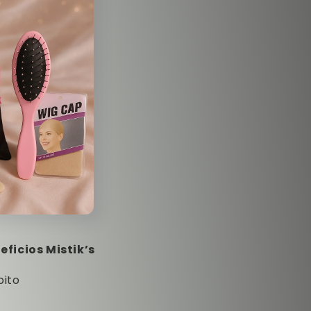
ficios Mistik’s
bito