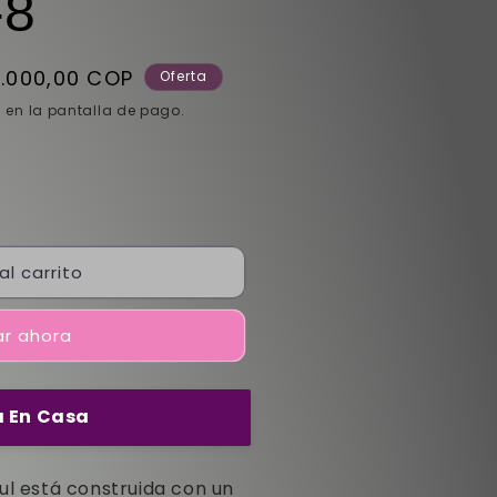
-8
io
.000,00 COP
Oferta
 en la pantalla de pago.
ta
al carrito
r ahora
 En Casa
ul está construida con un