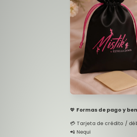
💖
Formas de pago y bene
💳 Tarjeta de crédito / dé
📲 Nequi