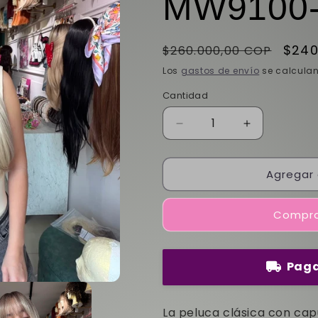
MW9100
Precio
Prec
$240
$260.000,00 COP
habitual
de
Los
gastos de envío
se calculan
ofer
Cantidad
Reducir
Aumentar
cantidad
cantidad
para
para
Agregar 
Peluca
Peluca
con
con
capul
capul
Compra
rubia
rubia
-
-
Mistik’s
Mistik’s
MW9100-
MW9100-
Paga
8
8
La peluca clásica con cap