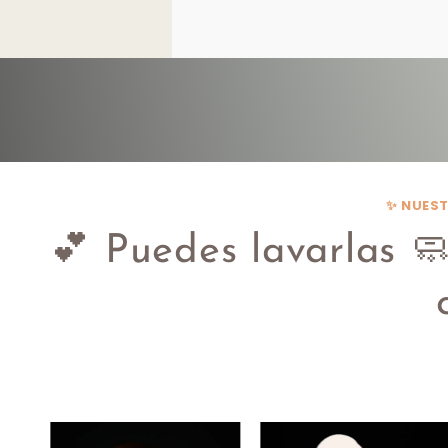
✨ NUEST
💕 Puedes lavarlas 🧼,