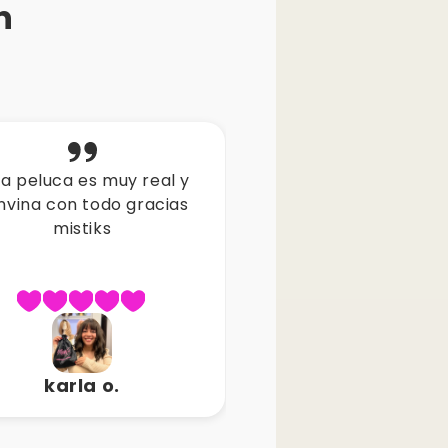
n
stiks me encanta una
wooo es idéntica a la
luca super real hasta
me gusto mucho d
hora nadie lo nota me
buena calidad
preguntan donde me
organize el cabello
carolina b.
luisa y.