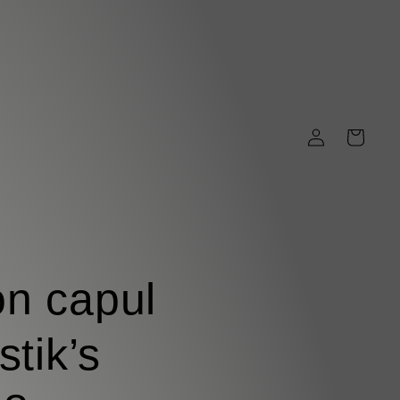
Iniciar
Carrito
sesión
on capul
stik’s