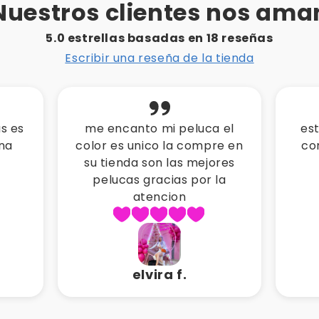
Nuestros clientes nos ama
5.0 estrellas basadas en
18
reseñas
Escribir una reseña de la tienda
 el
esta peluca es muy real y
mi
re en
convina con todo gracias
pe
res
mistiks
a
la
karla o.