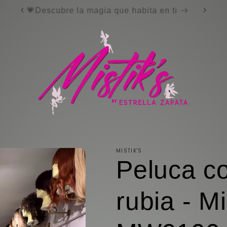
Bienvenida a TU tienda de pelucas
MISTIK'S
Peluca c
rubia - Mi