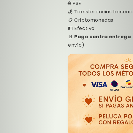
🌐 PSE
💰 Transferencias bancar
🪙 Criptomonedas
💵 Efectivo
🚪
Pago contra entrega
envío)