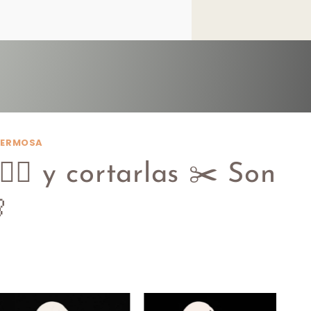
 HERMOSA
‍♀️ y cortarlas ✂️ Son
