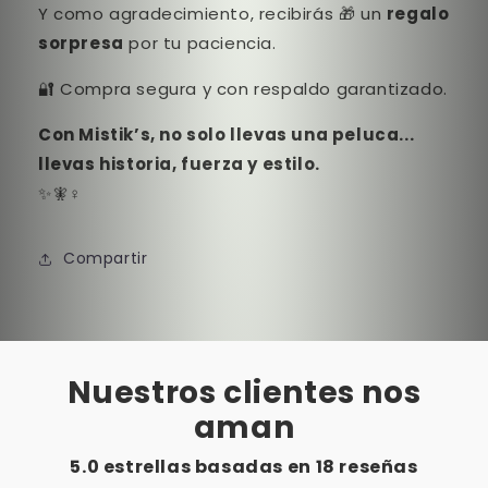
Y como agradecimiento, recibirás 🎁 un
regalo
sorpresa
por tu paciencia.
🔐 Compra segura y con respaldo garantizado.
Con Mistik’s, no solo llevas una peluca...
llevas historia, fuerza y estilo.
✨🧚♀️
Compartir
Nuestros clientes nos
aman
5.0 estrellas basadas en
18
reseñas