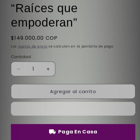
“Raíces que
empoderan”
Precio
$149.000,00 COP
habitual
Los
gastos de envío
se calculan en la pantalla de pago.
Cantidad
Reducir
Aumentar
cantidad
cantidad
para
para
Agregar al carrito
🌀
🌀
Mistik’s
Mistik’s
MW1051-
MW1051-
2
2
“Raíces
“Raíces
que
que
empoderan”
empoderan”
Paga En Casa