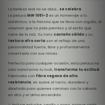
La belleza real no se alisa…
se celebra
.
La peluca
MW 1051-2
es un homenaje a lo
auténtico, a la historia que se lleva con orgullo, al
volumen que no pide permiso y al estilo que
nace de la raíz. Su tono
castaño cálido
y su
textura afro corta
son el reflejo de una
personalidad fuerte, libre y profundamente
conectada con sus raíces.
Perfecta para cualquier ocasión, esta peluca no
solo transforma tu look,
transforma tu actitud
.
Fabricada con
fibra vegana de alta
resistencia
, es suave al tacto, duradera y
diseñada para quienes caminan con la cabeza
en alto y el alma encendida.
✨ Incluye estuche, cepillo y gorro, porque cada