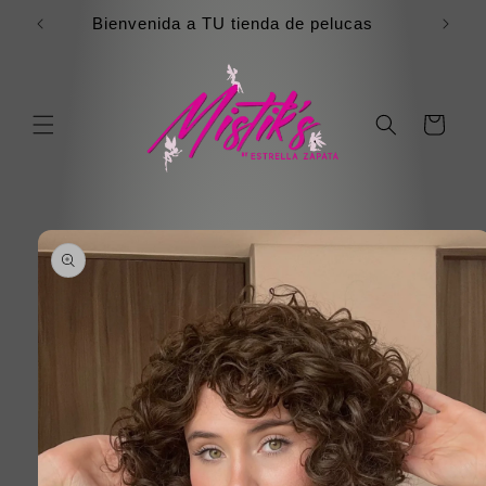
Ir
directamente
Bienvenida a TU tienda de pelucas
al contenido
Carrito
Ir
directamente
a la
información
del producto