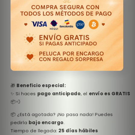
🎁
Beneficio especial:
✨ Si haces
pago anticipado
, el
envío es GRATIS
📦💨
📦 ¿Está agotada? ¡No pasa nada! Puedes
pedirla
bajo encargo
.
Tiempo de llegada:
25 días hábiles