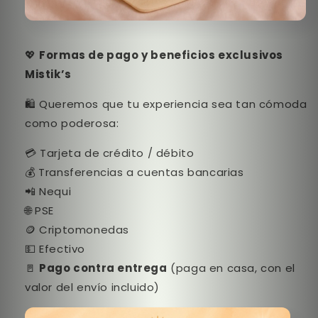
💖
Formas de pago y beneficios exclusivos
Mistik’s
🛍️ Queremos que tu experiencia sea tan cómoda
como poderosa:
💳 Tarjeta de crédito / débito
💰 Transferencias a cuentas bancarias
📲 Nequi
🌐 PSE
🪙 Criptomonedas
💵 Efectivo
🚪
Pago contra entrega
(paga en casa, con el
valor del envío incluido)