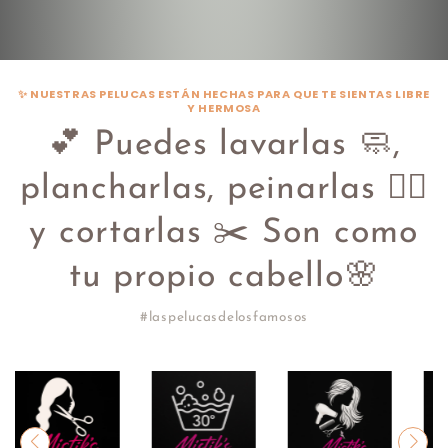
✨ NUESTRAS PELUCAS ESTÁN HECHAS PARA QUE TE SIENTAS LIBRE
Y HERMOSA
💕 Puedes lavarlas 🧼,
plancharlas, peinarlas 💇‍♀️
y cortarlas ✂️ Son como
tu propio cabello🌸
#laspelucasdelosfamosos