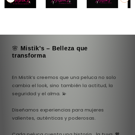
🌸
Mistik’s – Belleza que
transforma
En Mistik’s creemos que una peluca no solo
cambia el look, sino también la actitud, la
seguridad y el alma. 💫
Diseñamos experiencias para mujeres
valientes, auténticas y poderosas.
Cada peluca cuenta una historia… la tuya. 💖