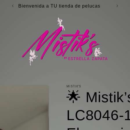
Compra en linea
💗Des
MISTIK'S
🌟 Mistik’
LC8046-