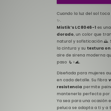
🌞
🌞
Cuando la luz del sol toc
✨.
Mistik’s LC8046-1
es una
dorado
, un color que tran
natural y sofisticación 🌅
la cintura y su
textura o
aire de sirena moderna q
paso 🧜♀️🌊.
Diseñada para mujeres au
en cada detalle. Su fibra
v
resistencia
permite peina
mantenerla perfecta por 
Ya sea para una ocasión es
peluca se adapta a ti y a 