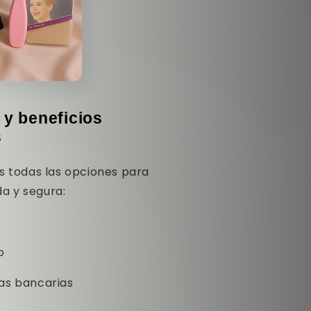
y beneficios
s
os todas las opciones para
a y segura:
o
tas bancarias