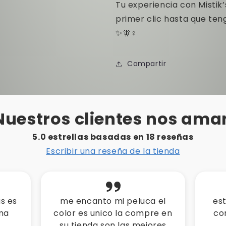
Tu experiencia con Mistik
primer clic hasta que ten
✨🧚♀️
Compartir
Nuestros clientes nos ama
5.0 estrellas basadas en
18
reseñas
Escribir una reseña de la tienda
 el
esta peluca es muy real y
mi
re en
convina con todo gracias
pe
res
mistiks
a