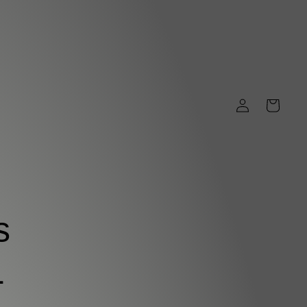
cubre la magia que habita en ti
Iniciar
Carrito
sesión
s
1