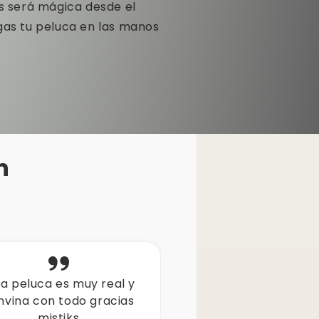
’s será mágica desde el
gas tu peluca en las manos
n
stiks me encanta una
wooo es idéntica a la
luca super real hasta
me gusto mucho d
hora nadie lo nota me
buena calidad