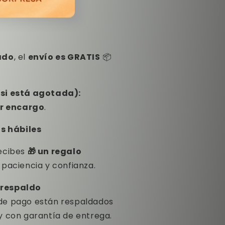
ado
, el
envío es GRATIS
📦
(si está agotada):
r encargo
.
as hábiles
ecibes
🎁 un regalo
 paciencia y confianza.
 respaldo
de pago están respaldados
y con garantía de entrega.