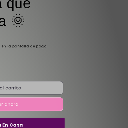
a que
a 🌞
 en la pantalla de pago.
al carrito
r ahora
 En Casa