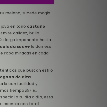
a tu melena, sucede magia
 joya en tono
castaño
smite calidez, brillo
. Su largo imponente hasta
ndulada suave
le dan ese
ue roba miradas en cada
ténticas que buscan estilo
egana de alta
rla con facilidad y
más tiempo 💁♀️💪.
pecial o tu día a día, esta
tu esencia con total