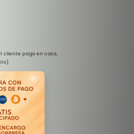
l cliente paga en casa,
vío)