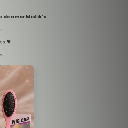
o de amor Mistik’s
:
✨
os 💖
🧢