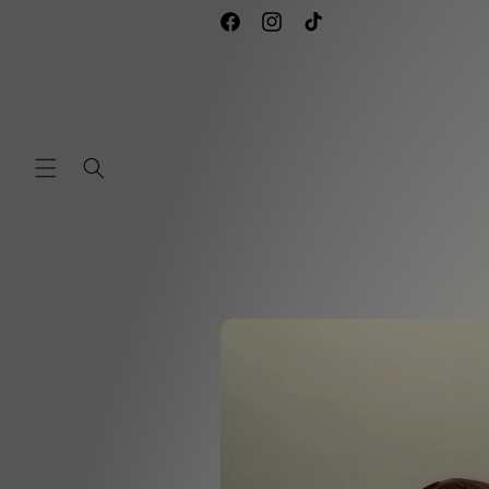
Ir
directamente
Facebook
Instagram
TikTok
al contenido
Ir
directamente
a la
información
del producto