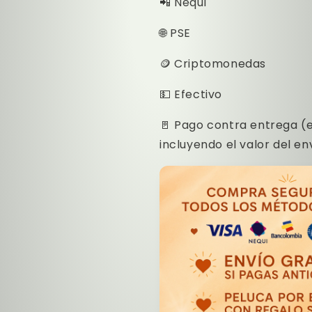
📲 Nequi
🌐 PSE
🪙 Criptomonedas
💵 Efectivo
🚪 Pago contra entrega (e
incluyendo el valor del en