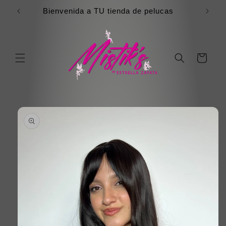
Ir
directamente
Bienvenida a TU tienda de pelucas
al contenido
Carrito
Ir
directamente
a la
información
del producto