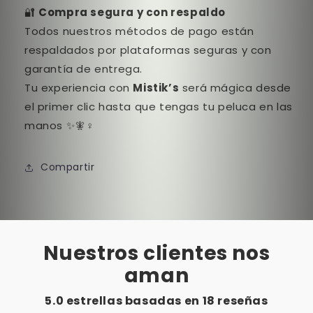
🔐
Compra segura y con respaldo
Todos nuestros métodos de pago están
respaldados por plataformas seguras y con
garantía de entrega.
Tu experiencia con
Mistik’s
será mágica desde
el primer clic hasta que tengas tu peluca en las
manos ✨🧚♀️
Compartir
Nuestros clientes nos
aman
5.0 estrellas basadas en
18
reseñas