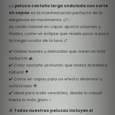
La
peluca castaño larga ondulada con corte
en capas
es la manifestación perfecta de la
elegancia en movimiento 🌙✨.
Su caída natural en capas aporta volumen y
fluidez, como un eclipse que revela poco a poco
la magia oculta de la luna 🌌.
✔️ Ondas suaves y delicadas que crean un look
seductor 🌊
✔️ Color castaño profundo que realza la belleza
natural 🌳
✔️ Corte en capas para un efecto dinámico y
sofisticado 🌟
✔️ Ideal para looks versátiles, desde lo casual
hasta lo más glam ✨
🎁
Todas nuestras pelucas incluyen el