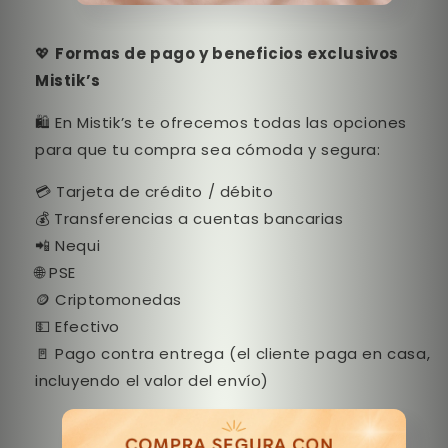
💖
Formas de pago y beneficios exclusivos
Mistik’s
🛍️ En Mistik’s te ofrecemos todas las opciones
para que tu compra sea cómoda y segura:
💳 Tarjeta de crédito / débito
💰 Transferencias a cuentas bancarias
📲 Nequi
🌐 PSE
🪙 Criptomonedas
💵 Efectivo
🚪 Pago contra entrega (el cliente paga en casa,
incluyendo el valor del envío)