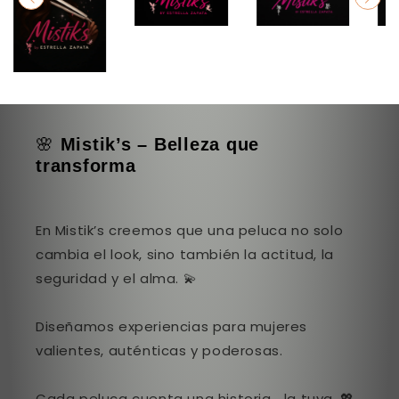
🌸
Mistik’s – Belleza que
transforma
En Mistik’s creemos que una peluca no solo
cambia el look, sino también la actitud, la
seguridad y el alma. 💫
Diseñamos experiencias para mujeres
valientes, auténticas y poderosas.
Cada peluca cuenta una historia… la tuya. 💖