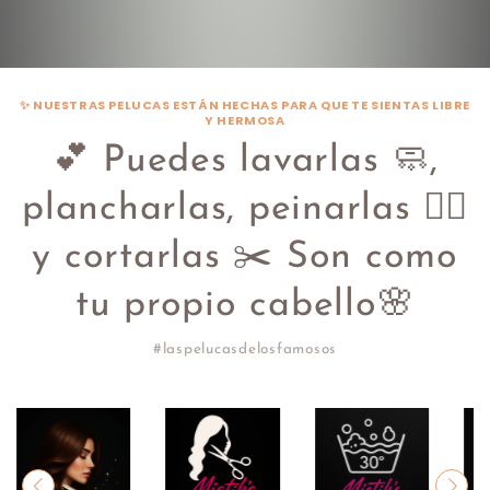
✨ NUESTRAS PELUCAS ESTÁN HECHAS PARA QUE TE SIENTAS LIBRE
Y HERMOSA
💕 Puedes lavarlas 🧼,
plancharlas, peinarlas 💇‍♀️
y cortarlas ✂️ Son como
tu propio cabello🌸
#laspelucasdelosfamosos