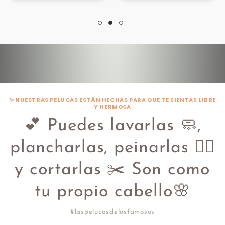
✨ NUESTRAS PELUCAS ESTÁN HECHAS PARA QUE TE SIENTAS LIBRE
Y HERMOSA
💕 Puedes lavarlas 🧼,
plancharlas, peinarlas 💇‍♀️
y cortarlas ✂️ Son como
tu propio cabello🌸
#laspelucasdelosfamosos