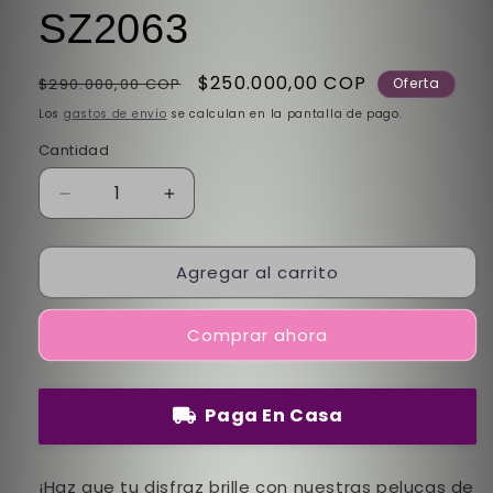
SZ2063
Precio
Precio
$250.000,00 COP
$290.000,00 COP
Oferta
habitual
de
Los
gastos de envío
se calculan en la pantalla de pago.
oferta
Cantidad
Reducir
Aumentar
cantidad
cantidad
para
para
Agregar al carrito
🌈
🌈
Mistik
Mistik
´s
´s
Comprar ahora
Fantasia
Fantasia
SZ2063
SZ2063
Paga En Casa
¡Haz que tu disfraz brille con nuestras pelucas de