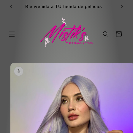
Ir
directamente
Bienvenida a TU tienda de pelucas
al contenido
Carrito
Ir
directamente
a la
información
del producto