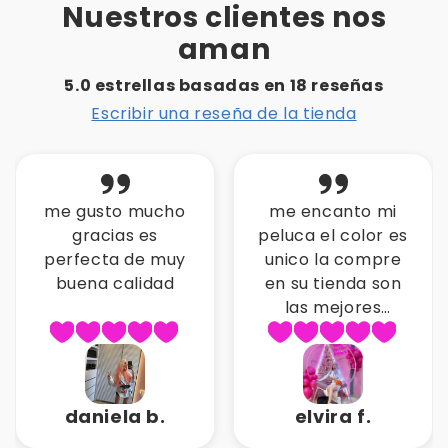
Nuestros clientes nos
aman
5.0 estrellas basadas en
18
reseñas
Escribir una reseña de la tienda
me encanto mi
esta peluca es
peluca el color es
muy real y
unico la compre
convina con todo
en su tienda son
gracias mistiks
las mejores
pelucas gracias
por la atencion
elvira f.
karla o.