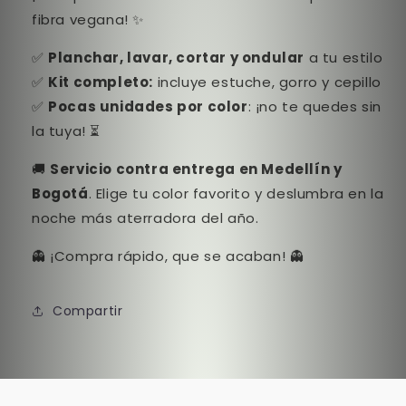
fibra vegana! ✨
✅
Planchar, lavar, cortar y ondular
a tu estilo
✅
Kit completo:
incluye estuche, gorro y cepillo
✅
Pocas unidades por color
: ¡no te quedes sin
la tuya! ⏳
🚚
Servicio contra entrega en Medellín y
Bogotá
. Elige tu color favorito y deslumbra en la
noche más aterradora del año.
👻 ¡Compra rápido, que se acaban! 👻
Compartir